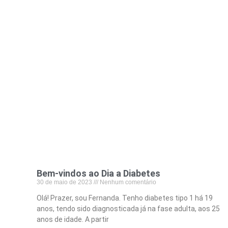
Bem-vindos ao Dia a Diabetes
30 de maio de 2023
Nenhum comentário
Olá! Prazer, sou Fernanda. Tenho diabetes tipo 1 há 19
anos, tendo sido diagnosticada já na fase adulta, aos 25
anos de idade. A partir