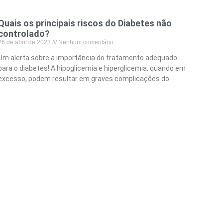
Quais os principais riscos do Diabetes não
controlado?
26 de abril de 2023
Nenhum comentário
Um alerta sobre a importância do tratamento adequado
para o diabetes! A hipoglicemia e hiperglicemia, quando em
excesso, podem resultar em graves complicações do
diabetes
Leia mais »
(41) 99195-3200
marketing@ipd.org.br