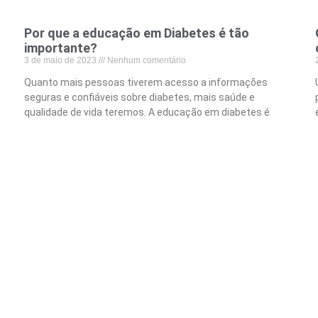
Por que a educação em Diabetes é tão
importante?
3 de maio de 2023
Nenhum comentário
Quanto mais pessoas tiverem acesso a informações
seguras e confiáveis sobre diabetes, mais saúde e
qualidade de vida teremos. A educação em diabetes é
essencial
Leia mais »
« Anterior
1
…
6
7
8
9
Seguinte »
QUEM SOMOS
DIABETES TIPO 1
PROJETOS
DIABETES TIPO 2