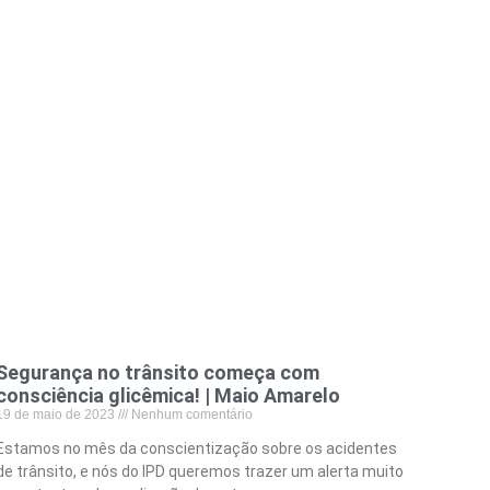
Segurança no trânsito começa com
consciência glicêmica! | Maio Amarelo
19 de maio de 2023
Nenhum comentário
Estamos no mês da conscientização sobre os acidentes
de trânsito, e nós do IPD queremos trazer um alerta muito