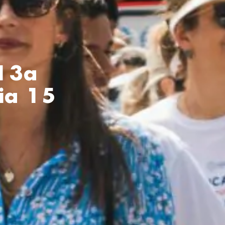
 13a
ia 15